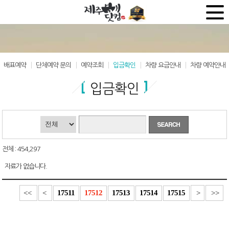
배표예약
단체예약 문의
예약조회
입금확인
차량 요금안내
차량 예약안내
입금확인
전체 : 454,297
자료가 없습니다.
17511
17512
17513
17514
17515
<<
<
>
>>