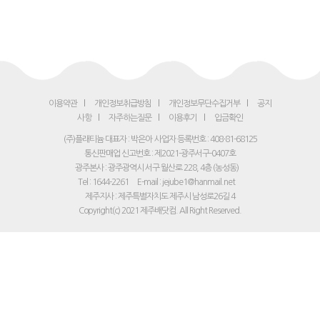
이용약관
개인정보취급방침
개인정보무단수집거부
공지
사항
자주하는질문
이용후기
입금확인
(주)플래티늄 대표자 : 박은아
사업자 등록번호 : 408-81-68125
통신판매업 신고번호 : 제2021-광주서구-0407호
광주본사 : 광주광역시 서구 월산로 228, 4층 (농성동)
Tel : 1644-2261
E-mail : jejube1@hanmail.net
제주지사 : 제주특별자치도 제주시 남성로26길 4
Copyright(c) 2021 제주배닷컴. All Right Reserved.