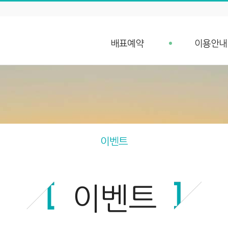
배표예약
이용안내
배표예약
예약안내
단체예약 문의
예약취소 안
예약조회
항구가는길
입금확인
선박안내
차량 요금안내
이벤트
차량 예약안내
이벤트