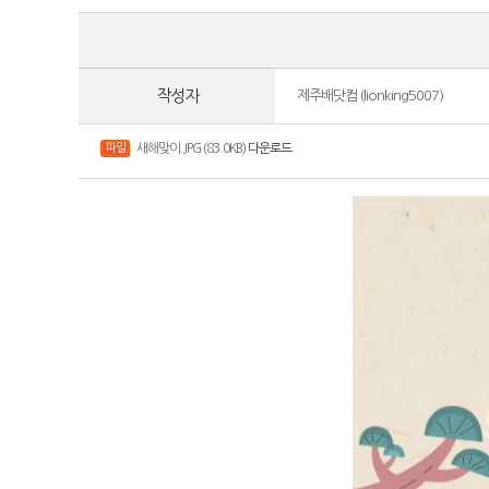
작성자
제주배닷컴 (lionking5007)
파일
새해맞이.JPG (83.0KB)
다운로드