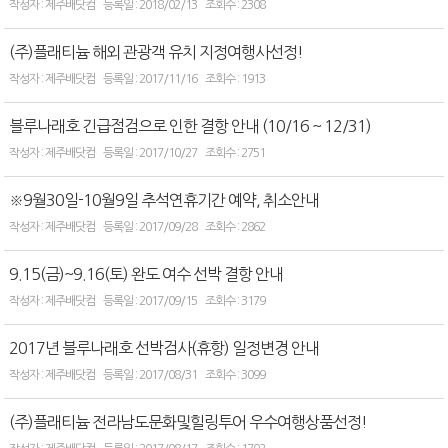
제주배닷컴
2018/02/13
2308
(주)플래티늄 해외 관광객 유치 지정여행사선정!
제주배닷컴
2017/11/16
1913
블루나래호 긴급점검으로 인한 결항 안내 (10/16 ~ 12/31)
제주배닷컴
2017/10/27
2751
※9월30일-10월9일 추석연휴기간 예약, 취소안내
제주배닷컴
2017/09/28
2862
9.15(금)~9.16(토) 완도 여수 선박 결항 안내
제주배닷컴
2017/09/15
3179
2017년 블루나래호 선박검사(휴항) 일정변경 안내
제주배닷컴
2017/08/31
3099
(주)플래티늄 전라남도문화및힐링투어 우수여행상품선정!