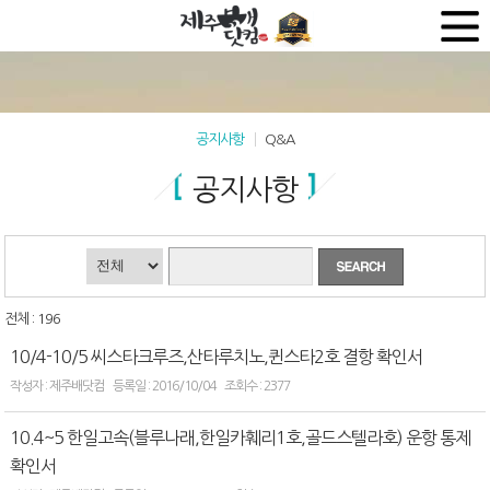
공지사항
Q&A
공지사항
전체 : 196
10/4-10/5 씨스타크루즈,산타루치노,퀸스타2호 결항 확인서
제주배닷컴
2016/10/04
2377
10.4~5 한일고속(블루나래,한일카훼리1호,골드스텔라호) 운항 통제
확인서