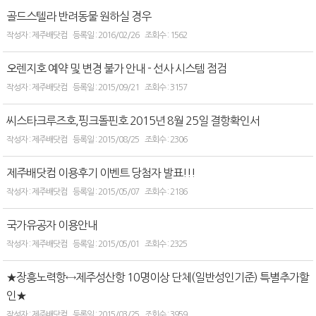
골드스텔라 반려동물 원하실 경우
제주배닷컴
2016/02/26
1562
오렌지호 예약 및 변경 불가 안내 - 선사 시스템 점검
제주배닷컴
2015/09/21
3157
씨스타크루즈호,핑크돌핀호 2015년 8월 25일 결항확인서
제주배닷컴
2015/08/25
2306
제주배닷컴 이용후기 이벤트 당첨자 발표!!!
제주배닷컴
2015/05/07
2186
국가유공자 이용안내
제주배닷컴
2015/05/01
2325
★장흥노력항↔제주성산항 10명이상 단체(일반성인기준) 특별추가할
인★
제주배닷컴
2015/03/25
3959