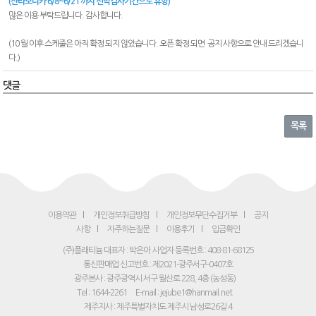
(산타모니카 6/8~6/21 까지 선박검사기간으로 휴항)
많은 이용 부탁드립니다. 감사합니다.
(10 월 이후 스케줄은 아직 확정 되지 않았습니다. 오픈 확정 되면 공지 사항으로 안내 드리겠습니
다.)
댓글
목록
이용약관
개인정보취급방침
개인정보무단수집거부
공지
사항
자주하는질문
이용후기
입금확인
(주)플래티늄 대표자 : 박은아
사업자 등록번호 : 408-81-68125
통신판매업 신고번호 : 제2021-광주서구-0407호
광주본사 : 광주광역시 서구 월산로 228, 4층 (농성동)
Tel : 1644-2261
E-mail : jejube1@hanmail.net
제주지사 : 제주특별자치도 제주시 남성로26길 4