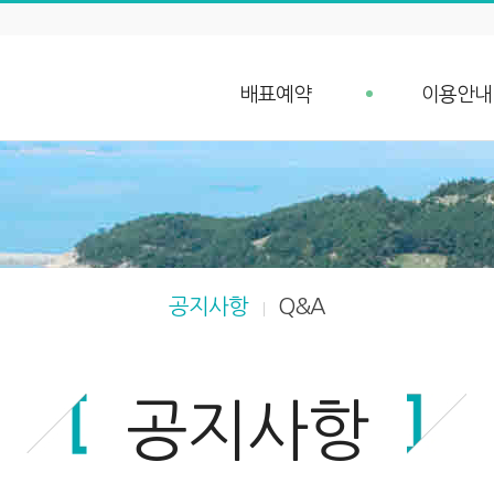
배표예약
이용안내
배표예약
예약안내
단체예약 문의
예약취소 안
예약조회
항구가는길
입금확인
선박안내
차량 요금안내
공지사항
Q&A
차량 예약안내
공지사항