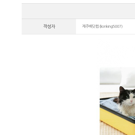
작성자
제주배닷컴 (lionking5007)