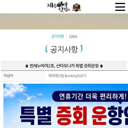
공지사항
Q&A
공지사항
♠ 퀸제누비아2호, 산타모니카 특별 증회운항 ♠
작성자
제주배닷컴 (lionking5007)