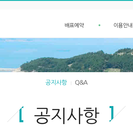
배표예약
이용안내
배표예약
예약안내
단체예약 문의
예약취소 안
예약조회
항구가는길
입금확인
선박안내
차량 요금안내
공지사항
Q&A
차량 예약안내
공지사항