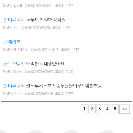
김소래
2022/06/21
1897
싼타루치노
너무도 친절한 상담원
이니
2022/05/24
1199
퀸메리호
제주배닷컴
2021/10/15
1217
골드스텔라
쾌적한 실내좋았어요
정승원
2020/09/05
2440
싼타루치노
싼타루치노호의 승무원들의무책임한행동
이수근
2020/03/16
2677
1
2
3
4
5
>>