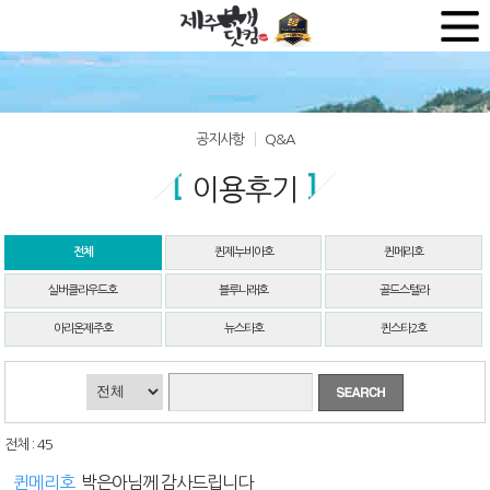
공지사항
Q&A
이용후기
전체
퀸제누비아호
퀸메리호
실버클라우드호
블루나래호
골드스텔라
아리온제주호
뉴스타호
퀸스타2호
전체 : 45
퀸메리호
박은아님께 감사드립니다