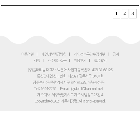
1
2
3
이용약관
개인정보취급방침
개인정보무단수집거부
공지
사항
자주하는질문
이용후기
입금확인
(주)플래티늄 대표자 : 박은아
사업자 등록번호 : 408-81-68125
통신판매업 신고번호 : 제2021-광주서구-0407호
광주본사 : 광주광역시 서구 월산로 228, 4층 (농성동)
Tel : 1644-2261
E-mail : jejube1@hanmail.net
제주지사 : 제주특별자치도 제주시 남성로26길 4
Copyright(c) 2021 제주배닷컴. All Right Reserved.