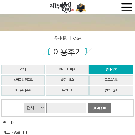
공지사항
Q&A
이용후기
전체
퀸제누비아호
퀸메리호
실버클라우드호
블루나래호
골드스텔라
아리온제주호
뉴스타호
퀸스타2호
전체 : 12
자료가 없습니다.